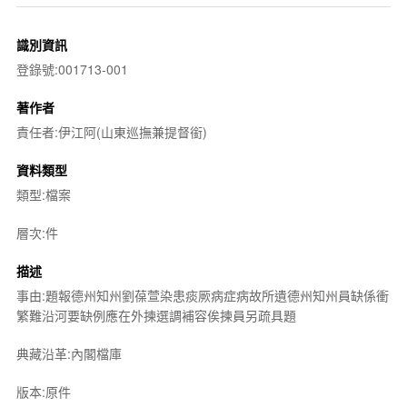
識別資訊
登錄號:001713-001
著作者
責任者:伊江阿(山東巡撫兼提督銜)
資料類型
類型:檔案
層次:件
描述
事由:題報德州知州劉葆萱染患痰厥病症病故所遺德州知州員缺係衝
繁難沿河要缺例應在外揀選調補容俟揀員另疏具題
典藏沿革:內閣檔庫
版本:原件