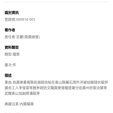
識別資訊
登錄號:000516-001
著作者
責任者:吉慶(兩廣總督)
資料類型
類型:檔案
層次:件
描述
事由:為廣東番禺縣民謝超信船在香山縣屬石灣外洋被劫銀錢衣服併
擄去工人李俊富等題參疏防文職廣東督糧道兼分巡廣州府葉汝蘭等
武職香山協副將潘韜等
典藏沿革:內閣檔庫