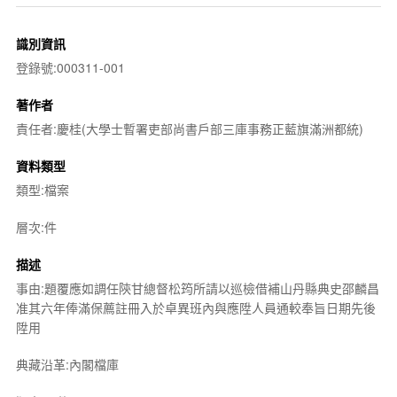
識別資訊
登錄號:000311-001
著作者
責任者:慶桂(大學士暫署吏部尚書戶部三庫事務正藍旗滿洲都統)
資料類型
類型:檔案
層次:件
描述
事由:題覆應如調任陝甘總督松筠所請以巡檢借補山丹縣典史邵麟昌
准其六年俸滿保薦註冊入於卓異班內與應陞人員通較奉旨日期先後
陞用
典藏沿革:內閣檔庫