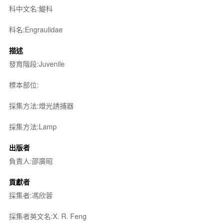
科中文名:鯷科
科名:Engraulidae
描述
發育階段:Juvenile
標本部位:
採集方法:燈光誘捕器
採集方法:Lamp
出版者
負責人:邵廣昭
貢獻者
採集者:馮欣蓉
採集者英文名:X. R. Feng