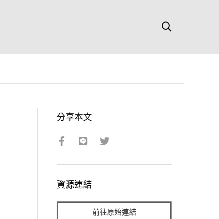
分享本文
資源連結
前往原始連結