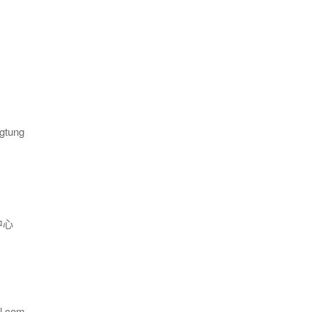
gtung
中心
l.com