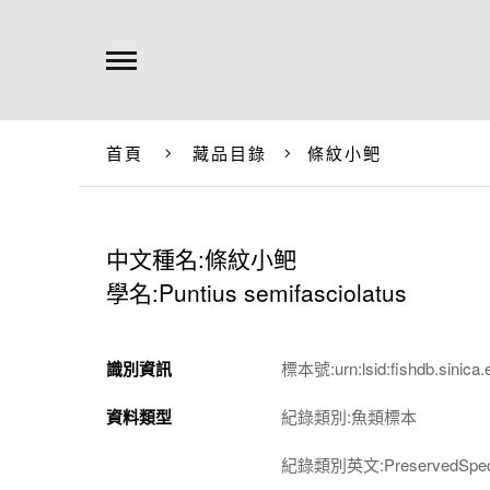
首頁
藏品目錄
條紋小鲃
中文種名:條紋小鲃
學名:Puntius semifasciolatus
識別資訊
標本號:urn:lsid:fishdb.sinica.
資料類型
紀錄類別:魚類標本
紀錄類別英文:PreservedSpec