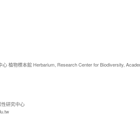
 Herbarium, Research Center for Biodiversity, Acade
樣性研究中心
du.tw