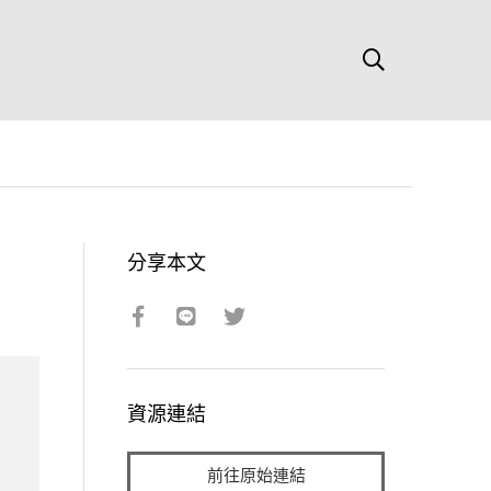
分享本文
資源連結
前往原始連結