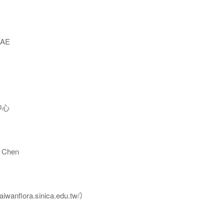
AE
中心
Chen
flora.sinica.edu.tw/）