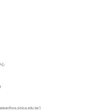
中心
g
flora.sinica.edu.tw/）