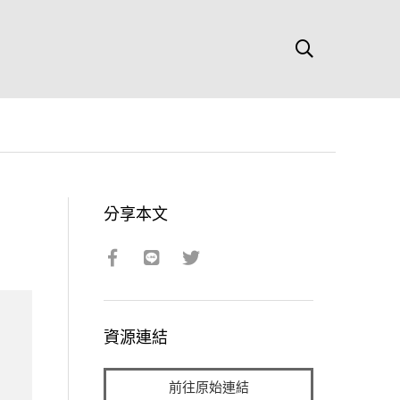
分享本文
資源連結
前往原始連結