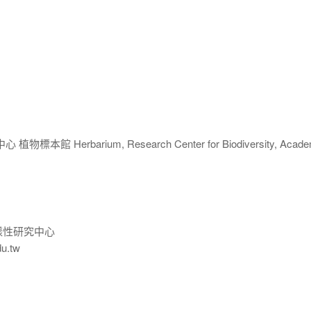
 Herbarium, Research Center for Biodiversity, Acade
樣性研究中心
du.tw