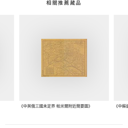
相關推薦藏品
《中英俄三國未定界 帕米爾附近簡要圖》
《中蘇