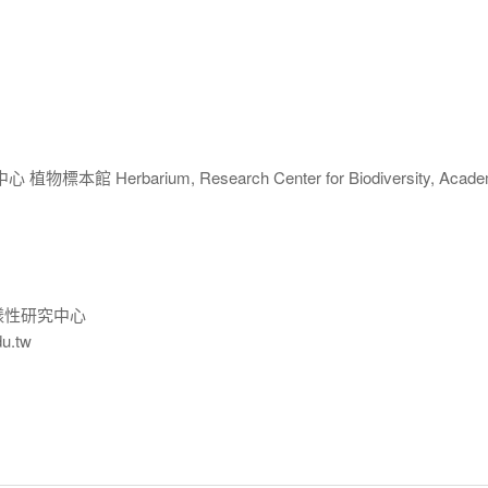
 Herbarium, Research Center for Biodiversity, Acade
樣性研究中心
du.tw