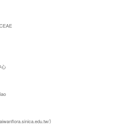
CEAE
中心
ao
flora.sinica.edu.tw/）