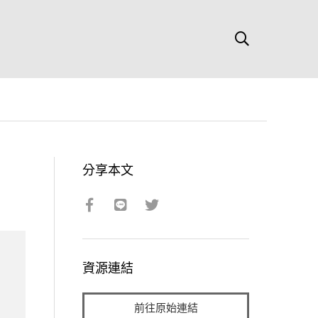
分享本文
資源連結
前往原始連結