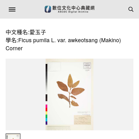
中文種名:愛玉子
學名:Ficus pumila L. var. awkeotsang (Makino)
Corner