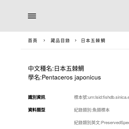
首頁
藏品目錄
日本五棘鯛
中文種名:日本五棘鯛
學名:Pentaceros japonicus
識別資訊
標本號:urn:lsid:fishdb.sinica.
資料類型
紀錄類別:魚類標本
紀錄類別英文:PreservedSpec