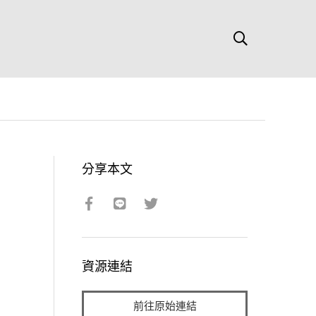
分享本文
資源連結
前往原始連結