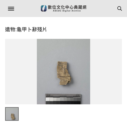
遺物:龜甲卜辭殘片