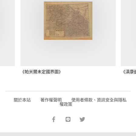
《帕米爾未定國界圖》
《滇康
關於本站
著作權聲明
使用者條款、資訊安全與隱私
權政策