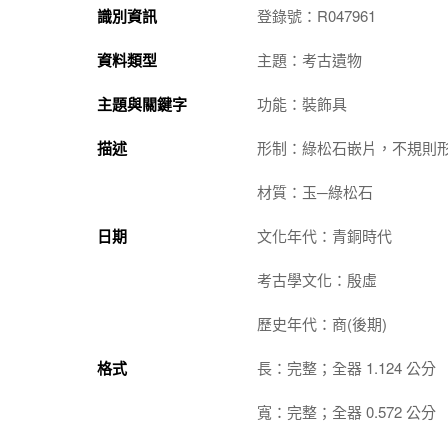
識別資訊
登錄號：R047961
資料類型
主題：考古遺物
主題與關鍵字
功能：裝飾具
描述
形制：綠松石嵌片，不規則
材質：玉─綠松石
日期
文化年代：青銅時代
考古學文化：殷虛
歷史年代：商(後期)
格式
長：完整；全器 1.124 公分
寬：完整；全器 0.572 公分