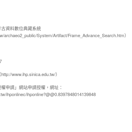
-考古資料數位典藏系統
u.tw/archaeo2_public/System/Artifact/Frame_Advance_Search.htm）
7
www.ihp.sinica.edu.tw/）
授權申請」網站申請授權，網址：
edu.tw/ihponlinec/ihponline?@@0.8397848014139848