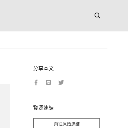
分享本文
資源連結
前往原始連結