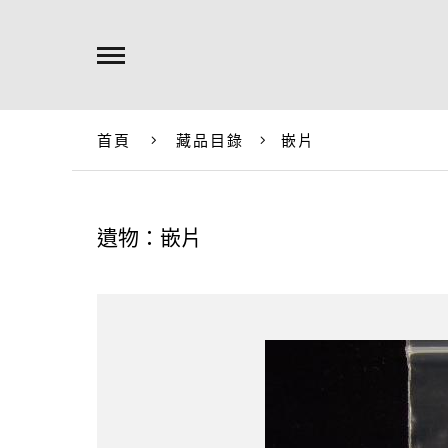
首頁
藏品目錄
嵌片
遺物：嵌片