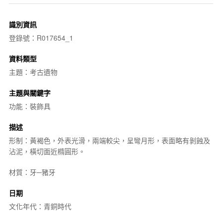
識別資訊
登錄號：R017654_1
資料類型
主題：考古遺物
主題與關鍵字
功能：裝飾具
描述
形制：黃褐色，外表光滑，兩端較尖，呈彎月形，表面略有剝蝕及
沾泥，橫切面近橢圓形。
材質：牙─豬牙
日期
文化年代：青銅時代