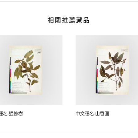
相關推薦藏品
種名:通條樹
中文種名:山香圓