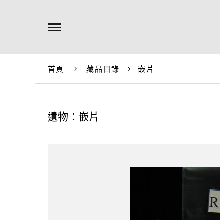
首頁
藏品目錄
嵌片
遺物：嵌片