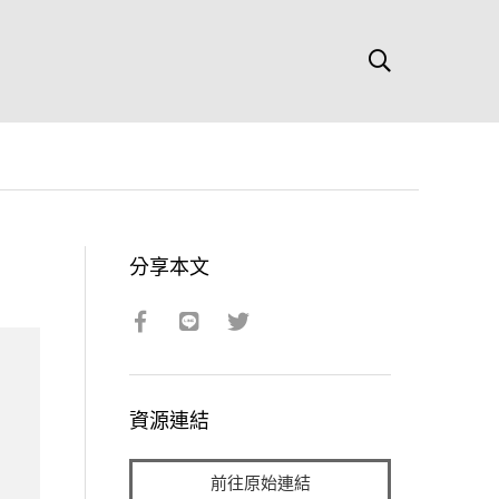
分享本文
資源連結
前往原始連結