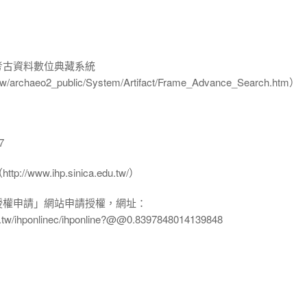
-考古資料數位典藏系統
u.tw/archaeo2_public/System/Artifact/Frame_Advance_Search.htm）
7
www.ihp.sinica.edu.tw/）
授權申請」網站申請授權，網址：
edu.tw/ihponlinec/ihponline?@@0.8397848014139848