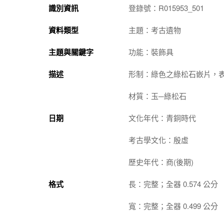
識別資訊
登錄號：R015953_501
資料類型
主題：考古遺物
主題與關鍵字
功能：裝飾具
描述
形制：綠色之綠松石嵌片，
材質：玉─綠松石
日期
文化年代：青銅時代
考古學文化：殷虛
歷史年代：商(後期)
格式
長：完整；全器 0.574 公分
寬：完整；全器 0.499 公分