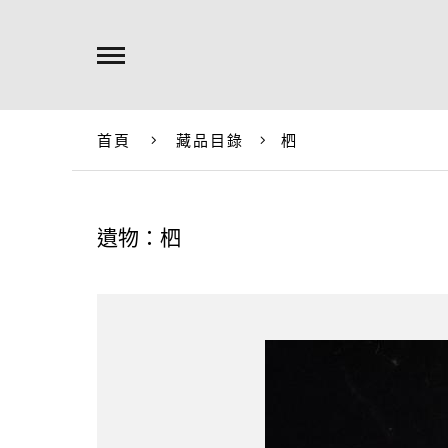
首頁
藏品目錄
柶
遺物：柶