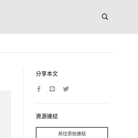
分享本文
資源連結
前往原始連結