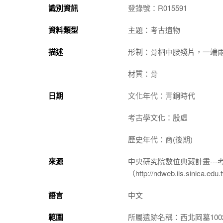
識別資訊
登錄號：R015591
資料類型
主題：考古遺物
描述
形制：骨柶中腰殘片，一端
材質：骨
日期
文化年代：青銅時代
考古學文化：殷虛
歷史年代：商(後期)
來源
中央研究院數位典藏計畫--
（http://ndweb.iis.sinica.ed
語言
中文
範圍
所屬遺跡名稱：西北岡墓100