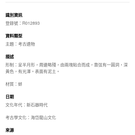
識別資訊
登錄號：R012893
資料類型
主題：考古遺物
描述
形制：呈半月形，周邊略殘，由兩塊粘合而成，靠弦有一圓洞，深
黃色，有光澤。表面有泥土。
材質：蚌
日期
文化年代：新石器時代
考古學文化：海岱龍山文化
來源