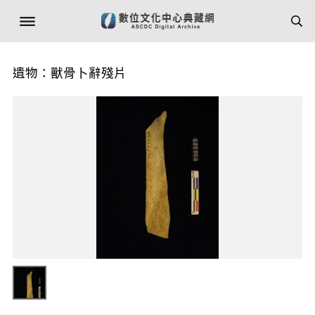
遺物：獸骨卜辭殘片