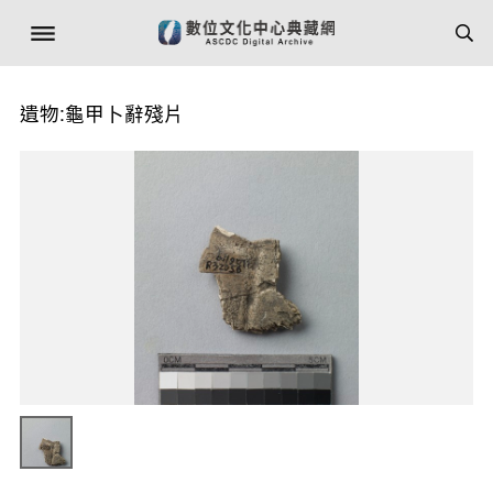
遺物:龜甲卜辭殘片