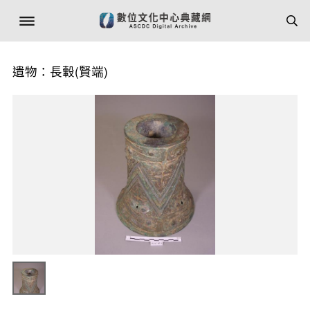
遺物：長轂(賢端)