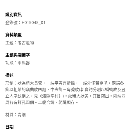
識別資訊
登錄號：R019048_01
資料類型
主題：考古遺物
主題與關鍵字
功能：車馬器
描述
形制：狀為粗大長管，一端平齊有折擋，一端外侈若喇叭。兩端各
飾以粗帶的竊曲紋四組，中央飾三角夔紋(郭寶鈞分別以蟠螭紋及豎
立人字紋稱之，見《濬縣辛村》)。紋粗大狀美，其目突出。兩端四
周各有釘孔四個。二範合鑄，範縫顯存。
材質：青銅
日期