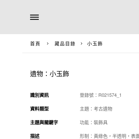
首頁
藏品目錄
小玉飾
遺物：小玉飾
識別資訊
登錄號：R021574_1
資料類型
主題：考古遺物
主題與關鍵字
功能：裝飾具
描述
形制：黃綠色，半透明，表