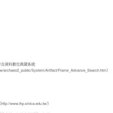
-考古資料數位典藏系統
u.tw/archaeo2_public/System/Artifact/Frame_Advance_Search.htm）
www.ihp.sinica.edu.tw/）