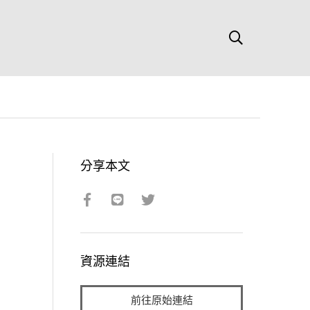
分享本文
資源連結
前往原始連結