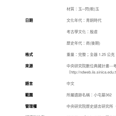
材質：玉─閃(軟)玉
日期
文化年代：青銅時代
考古學文化：殷虛
歷史年代：商(後期)
格式
重量：完整；全器 1.25 公克
來源
中央研究院數位典藏計畫--
（http://ndweb.iis.sinica.ed
語言
中文
範圍
所屬遺跡名稱：小屯墓362
管理權
中央研究院歷史語言研究所（http://