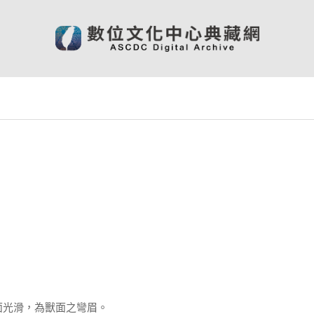
面光滑，為獸面之彎眉。