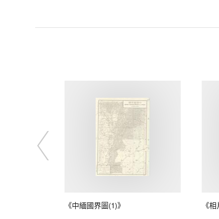
藤
《中緬國界圖(1)》
《相