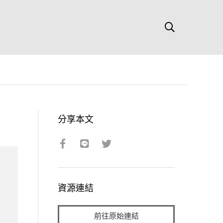
分享本文
資源連結
前往原始連結