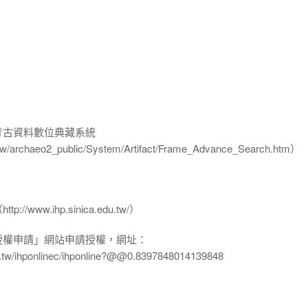
-考古資料數位典藏系統
u.tw/archaeo2_public/System/Artifact/Frame_Advance_Search.htm）
www.ihp.sinica.edu.tw/）
授權申請」網站申請授權，網址：
edu.tw/ihponlinec/ihponline?@@0.8397848014139848