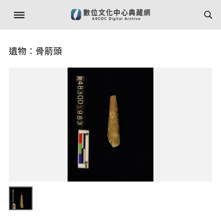
遺物：骨箭頭