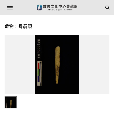
遺物：骨箭頭