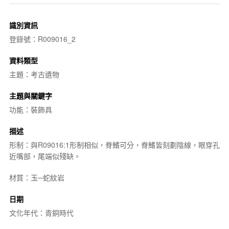
識別資訊
登錄號：R009016_2
資料類型
主題：考古遺物
主題與關鍵字
功能：裝飾具
描述
形制：與R09016:1形制相似，脊鰭可分，脊鰭皆刻劃陰線，眼穿孔
近嘴部，尾端似殘缺。
材質：玉─蛇紋岩
日期
文化年代：青銅時代