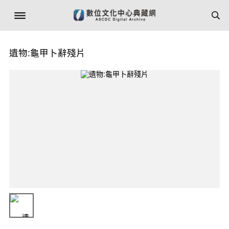
遺物:龜甲卜辭殘片