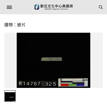
遺物：嵌片