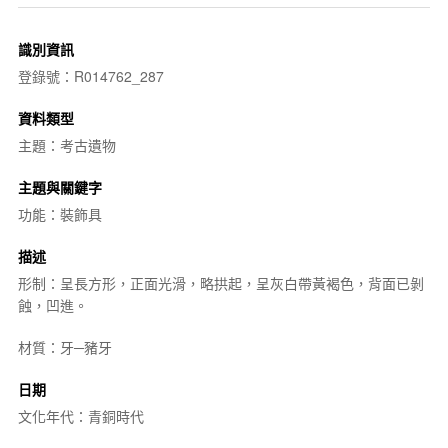
識別資訊
登錄號：R014762_287
資料類型
主題：考古遺物
主題與關鍵字
功能：裝飾具
描述
形制：呈長方形，正面光滑，略拱起，呈灰白帶黃褐色，背面已剝
蝕，凹進。
材質：牙─豬牙
日期
文化年代：青銅時代