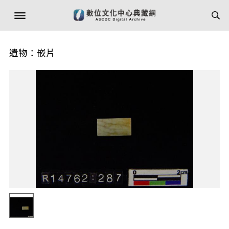
遺物：嵌片