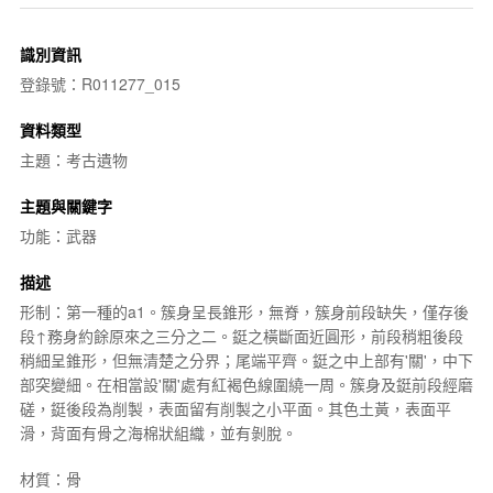
識別資訊
登錄號：R011277_015
資料類型
主題：考古遺物
主題與關鍵字
功能：武器
描述
形制：第一種的a1。簇身呈長錐形，無脊，簇身前段缺失，僅存後
段↑務身約餘原來之三分之二。鋌之橫斷面近圓形，前段稍粗後段
稍細呈錐形，但無清楚之分界；尾端平齊。鋌之中上部有'關'，中下
部突變細。在相當設'關'處有紅褐色線圍繞一周。簇身及鋌前段經磨
磋，鋌後段為削製，表面留有削製之小平面。其色土黃，表面平
滑，背面有骨之海棉狀組織，並有剝脫。
材質：骨