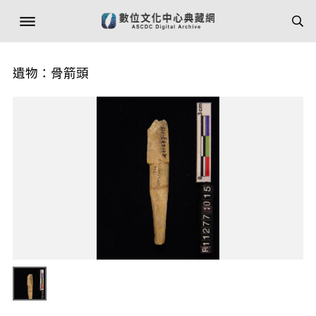
遺物：骨箭頭