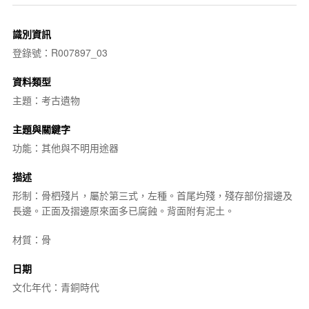
識別資訊
登錄號：R007897_03
資料類型
主題：考古遺物
主題與關鍵字
功能：其他與不明用途器
描述
形制：骨柶殘片，屬於第三式，左種。首尾均殘，殘存部份摺邊及
長邊。正面及摺邊原來面多已腐蝕。背面附有泥土。
材質：骨
日期
文化年代：青銅時代