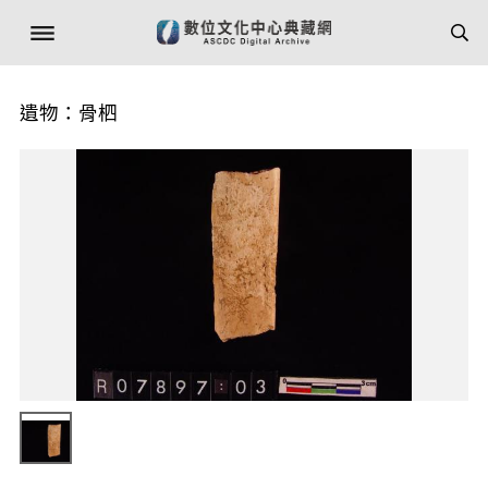
遺物：骨柶