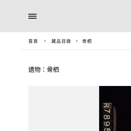
首頁
藏品目錄
骨柶
遺物：骨柶