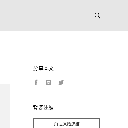
分享本文
資源連結
前往原始連結