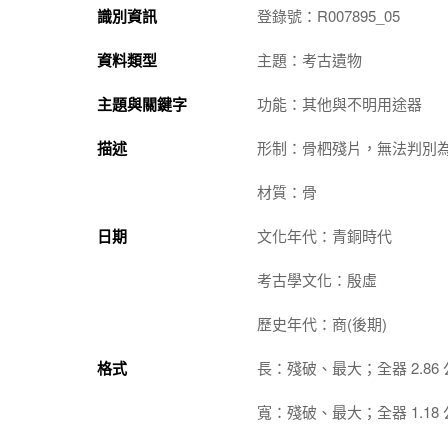
識別資訊
登錄號：R007895_05
資料類型
主題：考古遺物
主題與關鍵字
功能：其他與不明用途器
描述
形制：骨柶殘片，無法判別
材質：骨
日期
文化年代：青銅時代
考古學文化：殷虛
歷史年代：商(後期)
格式
長：殘破、最大；全器 2.86
寬：殘破、最大；全器 1.18