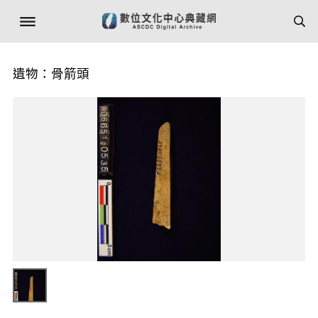
遺物：骨箭頭