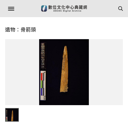
遺物：骨箭頭