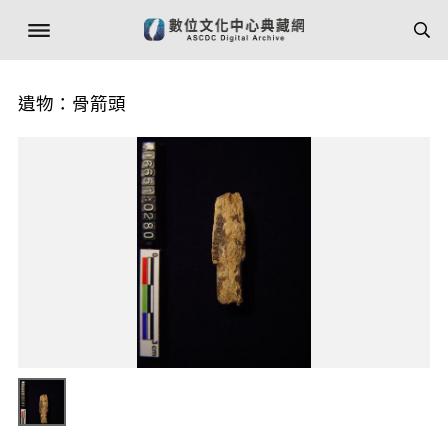
遺物：骨箭頭