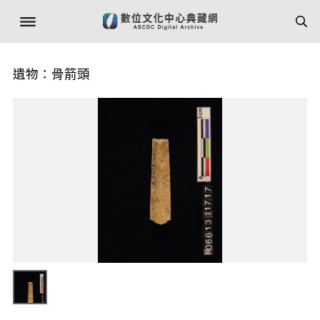
遺物：骨箭頭