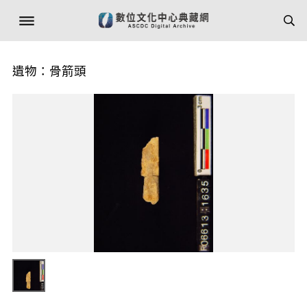
遺物：骨箭頭