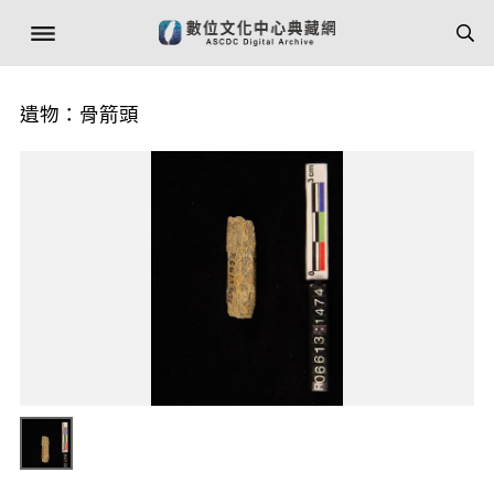
遺物：骨箭頭