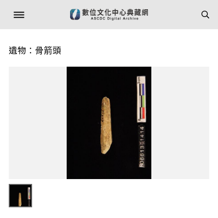
遺物：骨箭頭