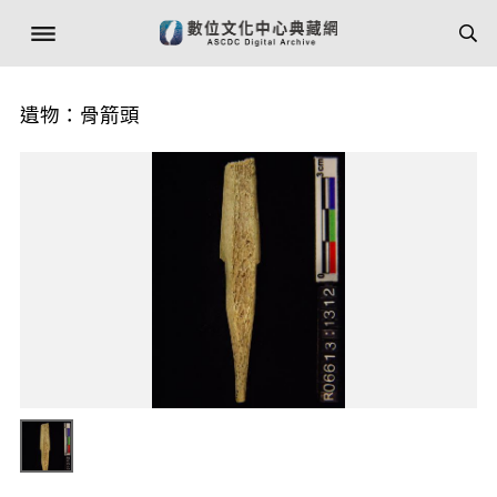
遺物：骨箭頭