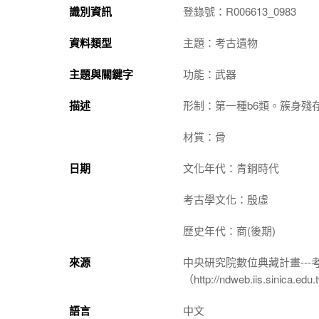
識別資訊
登錄號：R006613_0983
資料類型
主題：考古遺物
主題與關鍵字
功能：武器
描述
形制：第一種b6類。簇身殘存
材質：骨
日期
文化年代：青銅時代
考古學文化：殷虛
歷史年代：商(後期)
來源
中央研究院數位典藏計畫--
（http://ndweb.iis.sinica.ed
語言
中文