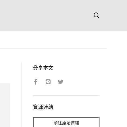
分享本文
資源連結
前往原始連結