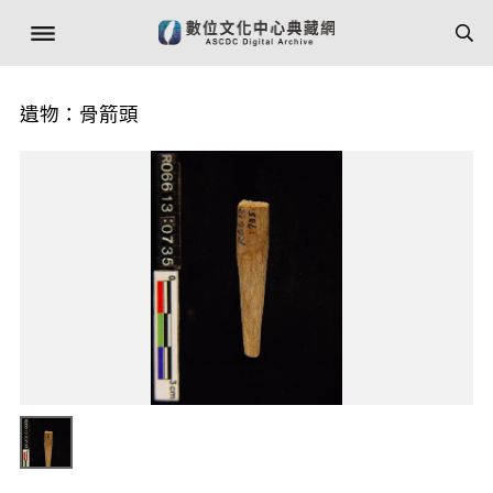
遺物：骨箭頭