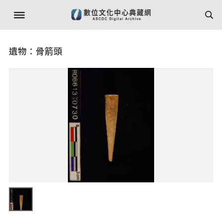
遺物：骨箭頭