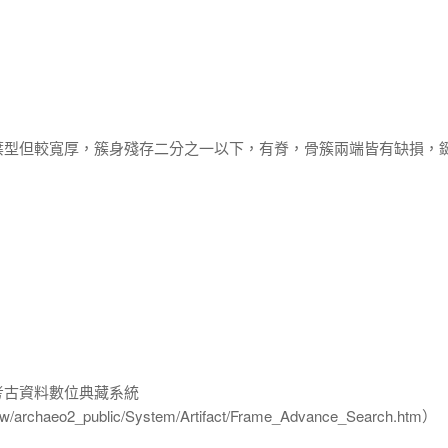
葉型但較寬厚，簇身殘存二分之一以下，有脊，骨簇兩端皆有缺損，
-考古資料數位典藏系統
u.tw/archaeo2_public/System/Artifact/Frame_Advance_Search.htm）