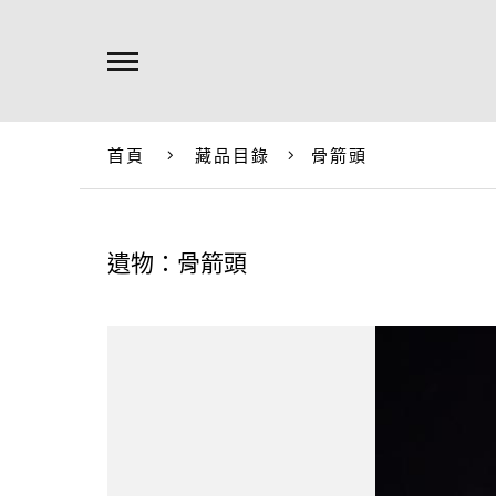
首頁
藏品目錄
骨箭頭
遺物：骨箭頭