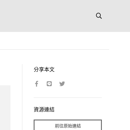
分享本文
資源連結
前往原始連結