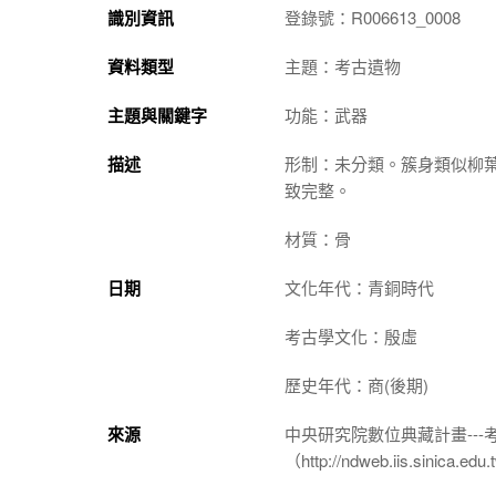
識別資訊
登錄號：R006613_0008
資料類型
主題：考古遺物
主題與關鍵字
功能：武器
描述
形制：未分類。簇身類似柳
致完整。
材質：骨
日期
文化年代：青銅時代
考古學文化：殷虛
歷史年代：商(後期)
來源
中央研究院數位典藏計畫--
（http://ndweb.iis.sinica.ed