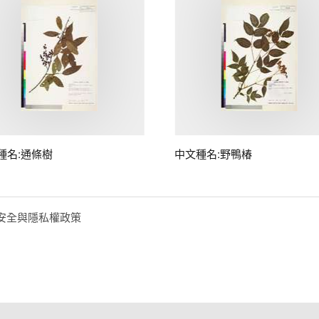
種名:通條樹
中文種名:野鴨椿
安全與隱私權政策