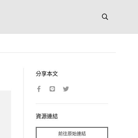
分享本文
資源連結
前往原始連結