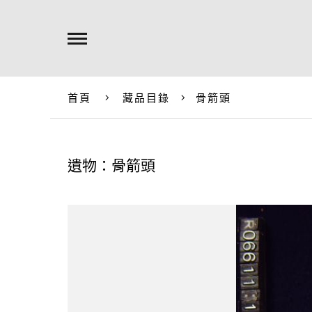
首頁
藏品目錄
骨箭頭
遺物：骨箭頭