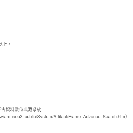
以上。
-考古資料數位典藏系統
u.tw/archaeo2_public/System/Artifact/Frame_Advance_Search.htm）