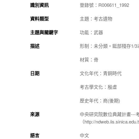
識別資訊
登錄號：R006611_1992
資料類型
主題：考古遺物
主題與關鍵字
功能：武器
描述
形制：未分類。鋌部殘存1/3
材質：骨
日期
文化年代：青銅時代
考古學文化：殷虛
歷史年代：商(後期)
來源
中央研究院數位典藏計畫--
（http://ndweb.iis.sinica.ed
語言
中文