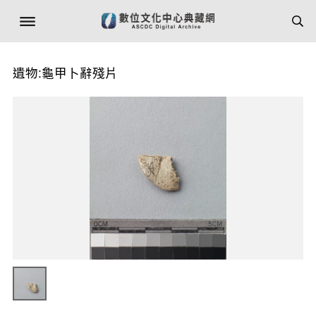
遺物:龜甲卜辭殘片