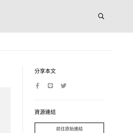
分享本文
資源連結
前往原始連結