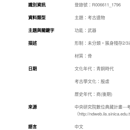
識別資訊
登錄號：R006611_1796
資料類型
主題：考古遺物
主題與關鍵字
功能：武器
描述
形制：未分類。簇身殘存2/3
材質：骨
日期
文化年代：青銅時代
考古學文化：殷虛
歷史年代：商(後期)
來源
中央研究院數位典藏計畫--
（http://ndweb.iis.sinica.ed
語言
中文