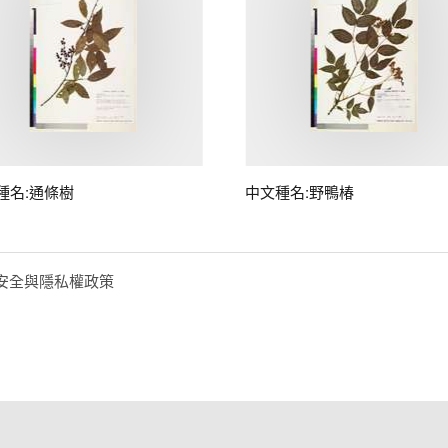
種名:通條樹
中文種名:野鴨椿
安全與隱私權政策