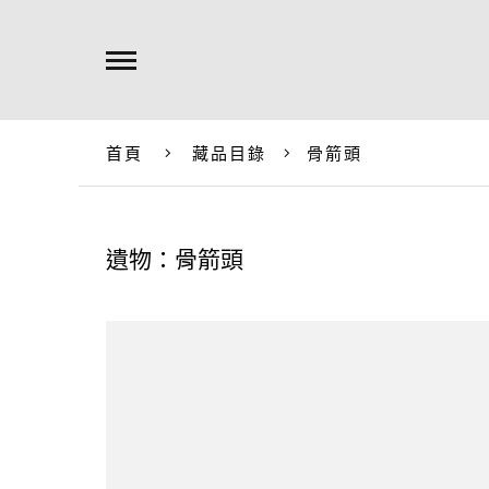
首頁
藏品目錄
骨箭頭
遺物：骨箭頭