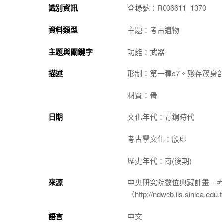
識別資訊
登錄號：R006611_1370
資料類型
主題：考古遺物
主題與關鍵字
功能：武器
描述
形制：第一種c7。殘存簇身
材質：骨
日期
文化年代：青銅時代
考古學文化：殷虛
歷史年代：商(後期)
來源
中央研究院數位典藏計畫--
（http://ndweb.iis.sinica.ed
語言
中文