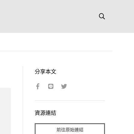
分享本文
資源連結
前往原始連結