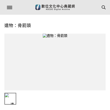
遺物：骨箭頭