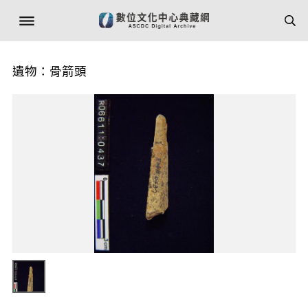
遺物：骨箭頭